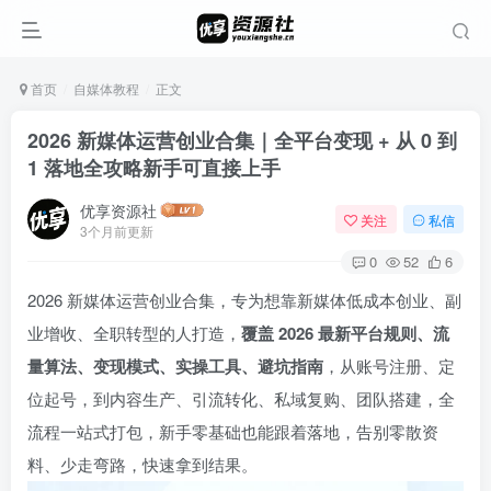
首页
自媒体教程
正文
2026 新媒体运营创业合集｜全平台变现 + 从 0 到
1 落地全攻略新手可直接上手
优享资源社
关注
私信
3个月前更新
0
52
6
2026 新媒体运营创业合集，专为想靠新媒体低成本创业、副
业增收、全职转型的人打造，
覆盖 2026 最新平台规则、流
量算法、变现模式、实操工具、避坑指南
，从账号注册、定
登录
位起号，到内容生产、引流转化、私域复购、团队搭建，全
没有账号？立即注册
流程一站式打包，新手零基础也能跟着落地，告别零散资
料、少走弯路，快速拿到结果。
用户名或邮箱