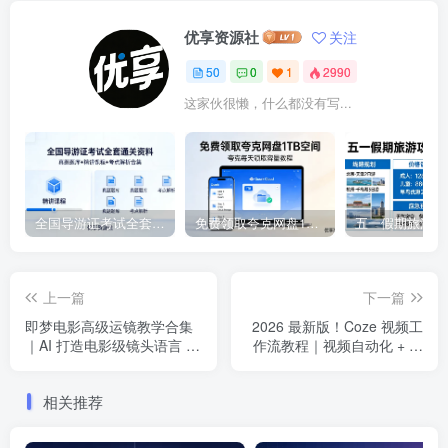
优享资源社
关注
50
0
1
2990
这家伙很懒，什么都没有写...
全国导游证考试全套通关资料｜真题题库 + 精讲课程 + 考点解析合集
免费领取夸克网盘1TB空间，夸克每天领取容量教程。
上一篇
下一篇
即梦电影高级运镜教学合集
2026 最新版！Coze 视频工
｜AI 打造电影级镜头语言 爆
作流教程｜视频自动化 + 工
款 Prompt 全收录
作流 + 底层逻辑 + 案例实战
相关推荐