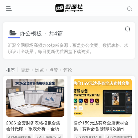
办公模板
共4篇
汇聚全网职场高频办公模板资源，覆盖办公文案、数据表格、求
职设计全场景，每日更新优质网盘下载资源。
排序
更新
浏览
点赞
评论
2026 全套财务表格模板合集
售价159元达芬奇全店素材合
会计做账 + 报表分析 + 全场景
集｜剪辑必备滤镜特效插件全
管理表格
套打包
# 财务表格模板
# 会计做账Excel
# 财务报表分析
# 达芬奇素材合集
# 达芬奇剪辑素材