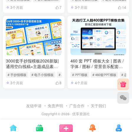
3个月前
3个月前
7
14
3000套手抄报模板2026新版|
460 套 PPT 模板大全 | 图表 /
通用空白线稿+主题成品素材
字体 / 图标 / 背景音乐配套资
免费下载
源汇总
# 手抄报模板
# 电子小报模板
# 小学生手抄报
# PPT模板
# 460套PPT模板
# 总结
3个月前
4个月前
8
15
友链申请
免责声明
广告合作
关于我们
Copyright © 2026 ·
优享资源社