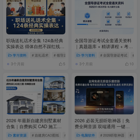
职场送礼话术全集 124条经典
全国导游证考试全套通关资料
实操表达 得体自然不踩红线攻
｜真题题库 + 精讲课程 + 考点
略
解析合集
学习资料
# 送礼话术
# 领导送礼
# 职场高情商
学习资料
# 全国导游证考试
# 
3个月前
3个月前
5
10
2026 年最新自建房别墅素材
2026 必装无损听歌神器｜免
合集｜自费购买 CAD 施工图 +
费全网音源 双端通用 一键搜
效果图全套
歌
素材资源
# 自建房CAD图纸
# 别墅效果图
电脑软件
# 2026自建房素材
# 2026听歌神器
# 免