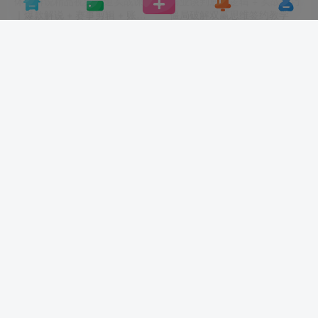
体育解说精品视频赛道实战课
商业谈判底层逻辑 + 实战技巧
｜爆款解说 + 赛事剪辑 + 账号
僵局破解双赢思维签约教学
运营全流程
自媒体教程
# 体育解说课程
# 体育短视频赛道
学习资料
# 赛事解说教学
# 谈判实战技巧
# 商
3个月前
3个月前
14
14
2026 考研复试通关资料包 简
高清开车视频素材剪辑合集
历模板 / 英语面试 / 调剂攻略 /
【128GB】第一视角 / 多场景
复试真题
全覆盖
学习资料
# 考研复试资料
# 考研复试简历模板
学习资料
# 考研复试英语
# 自媒体剪辑素材
# 
3个月前
3个月前
10
12