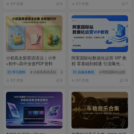
3个月前
3个月前
6
7
小初高全新英语语法｜小学
阿里国际站数据化运营 VIP 教
+初中+高中全套PDF资料
程 零基础到精通 引流曝光询
盘转化全套
学习资料
# 小初高英语语法
# 全新英语语法
自媒体教程
# 小学英语语法
# 阿里国际站运营
#
3个月前
3个月前
5
15