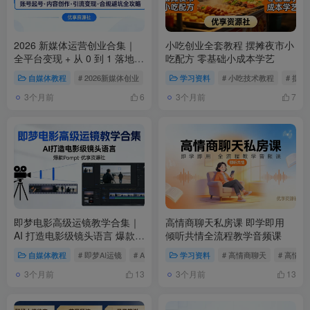
2026 新媒体运营创业合集｜
小吃创业全套教程 摆摊夜市小
全平台变现 + 从 0 到 1 落地全
吃配方 零基础小成本学艺
攻略新手可直接上手
自媒体教程
# 2026新媒体创业
# 新媒体运营
学习资料
# 短视频创业
# 小吃技术教程
# 摆
3个月前
3个月前
6
7
即梦电影高级运镜教学合集｜
高情商聊天私房课 即学即用
AI 打造电影级镜头语言 爆款
倾听共情全流程教学音频课
Prompt 全收录
自媒体教程
# 即梦AI运镜
# AI运镜Prompt
学习资料
# 电影级运镜
# 高情商聊天
# 高情
3个月前
3个月前
13
13