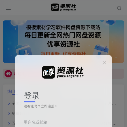
每日更新全网热门网盘资源
欢迎来到优享资源社
每日更新全网热门网盘资源
欢迎来到优享资源社
热门推荐
最近更新
猜你喜欢
登录
全国导游证考试全套通关资料｜真题题库 + 精讲课程 + 考点解析合集
没有账号？立即注册
免费领取夸克网盘1TB空间，夸克每天领取容量教程。
用户名或邮箱
五一假期旅游攻略【旅行社内部版】线路规划 + 价格分层 + 渠道话术全案