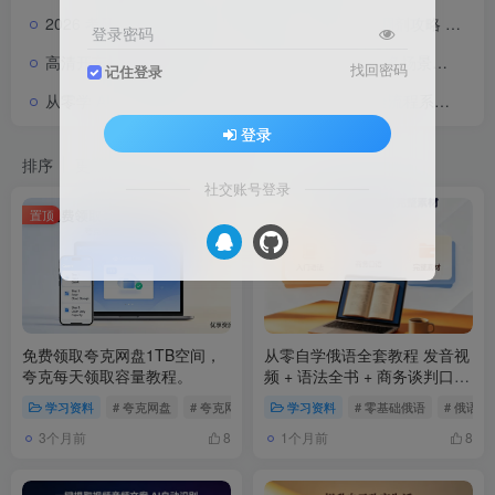
2026 考研复试通关资料包 简历模板 / 英语面试 / 调剂攻略 / 复试真题
登录密码
高清开车视频素材剪辑合集【128GB】第一视角 / 多场景全覆盖
找回密码
记住登录
从零学 AIGC 漫剧创作 | Seedance2.0 动画运用全流程系统教学
登录
排序
更新
浏览
点赞
评论
社交账号登录
置顶
免费领取夸克网盘1TB空间，
从零自学俄语全套教程 发音视
夸克每天领取容量教程。
频 + 语法全书 + 商务谈判口语
+ 练字字帖
学习资料
# 夸克网盘
# 夸克网盘扩容
学习资料
# 网盘扩容
# 零基础俄语
# 俄语
3个月前
1个月前
8
8