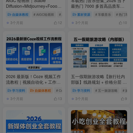
AIGC 绘画班｜Stable
车载热门音乐合集_2026 当下
Diffusion+Midjourney+Fooocus
最热门 7000 多首高品质车载
全能实战课
音乐
自媒体教程
# AIGC绘画班
# AI绘画教程
素材资源
# StableDiffusion
# 车载音乐
# 热门车载
3个月前
3个月前
12
10
2026 最新版！Coze 视频工作
五一假期旅游攻略【旅行社内
流教程｜视频自动化 + 工作流
部版】线路规划 + 价格分层 +
+ 底层逻辑 + 案例实战
渠道话术全案
学习资料
自媒体教程
# Coze视频工作流
学习资料
# 视频自动化
# 五一旅游攻略
# 扣子工作流
# 旅
3个月前
3个月前
13
9