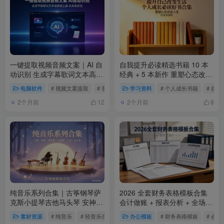
一键提取视频音频文案｜AI 自
自我提升必读精选书籍 10 本
动识别 生成字幕歌词文本高精
经典 + 5 本新作 重塑心态改变
准工具
人生
电脑软件
# 视频文案提取
# 音频转文字
学习资料
# AI语音识别
# 个人成长书籍
# 自
2个月前
2个月前
12
8
纯音乐系列合集｜古筝钢琴萨
2026 全套财务表格模板合集
克斯小提琴吉他马头琴 安神助
会计做账 + 报表分析 + 全场景
眠轻音乐
管理表格
素材资源
# 纯音乐
# 轻音乐合集
# 古筝音乐
办公模板
# 财务表格模板
# 会计