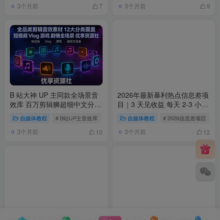
3个月前
3个月前
7
9
B 站大神 UP 主同款全场景音
2026年最新暴利热点信息差项
效库 百万剪辑狮超细中文分类
目｜3 天见收益 每天 2-3 小时
素材包
副业实战课
自媒体教程
# B站UP主音效库
# 百万剪辑狮音效
自媒体教程
# 全场景音效素材
# 2026信息差项目
#
3个月前
3个月前
10
12