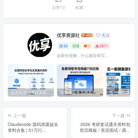
点赞
12
收藏
优享资源社
关注
50
0
1
2971
这家伙很懒，什么都没有写...
全国导游证考试全套通关资料｜真题题库 + 精讲课程 + 考点解析合集
免费领取夸克网盘1TB空间，夸克每天领取容量教程。
上一篇
下一篇
Claudecode 源码泄露超全
2026 考研复试通关资料包
资料合集 | 51万行
简历模板 / 英语面试 / 调剂
TypeScript代码 + 架构分析
攻略 / 复试真题