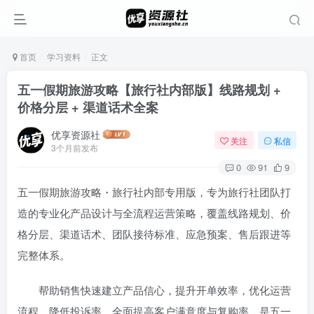
首页
学习资料
正文
五一假期旅游攻略【旅行社内部版】线路规划 +
价格分层 + 渠道话术全案
优享资源社
关注
私信
3个月前发布
0
91
9
五一假期旅游攻略・旅行社内部专用版，专为旅行社团队打
造的专业化产品设计与全流程运营策略，覆盖线路规划、价
格分层、渠道话术、团队接待标准、应急预案、售后跟进等
登录
完整体系。
没有账号？立即注册
帮助销售快速建立产品信心，提升开单效率，优化运营
用户名或邮箱
流程，降低投诉率，全面提高客户满意度与复购率，是五一