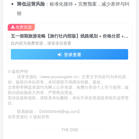
降低运营风险
：标准化接待 + 完整预案，减少差评与纠
纷
免费资源
五一假期旅游攻略【旅行社内部版】线路规划 + 价格分层 + 渠道话术全案
此内容为免费资源，请登录后查看
登录查看
©
版权声明
优享资源社（www.youxiangshe.cn）文章文字内容均为本站原
创，版权归本站所有，未经授权不得擅自转载、篡改。
文章附带网盘资源均为网上公开资源，免费分享供个人学习使用，版
权归原始版权方所有，严禁商业用途。
若涉及版权侵权，请联系本站删除，本站不承担资源使用相关连带责
任。
联系邮箱：【405005449@qq.com】
优享资源社 © 版权所有
THE END