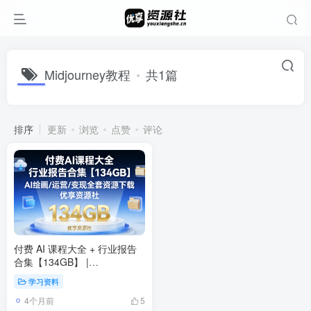
Midjourney教程
共1篇
排序
更新
浏览
点赞
评论
付费 AI 课程大全 + 行业报告
合集【134GB】 |
Midjourney/ChatGPT/StableDiffusion
学习资料
全套资源
4个月前
5