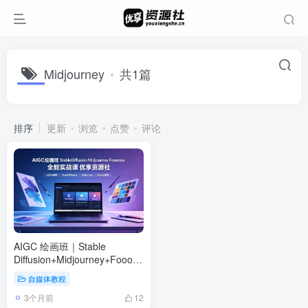
Midjourney
共1篇
排序
更新
浏览
点赞
评论
AIGC 绘画班｜Stable
Diffusion+Midjourney+Fooocus
全能实战课
自媒体教程
3个月前
12