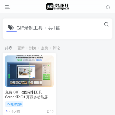
GIF录制工具
共1篇
排序
更新
浏览
点赞
评论
免费 GIF 动图录制工具
ScreenToGif 开源多功能屏幕
捕获编辑器
电脑软件
4个月前
10