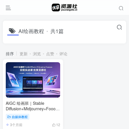
AI绘画教程
共1篇
排序
更新
浏览
点赞
评论
AIGC 绘画班｜Stable
Diffusion+Midjourney+Fooocus
全能实战课
自媒体教程
3个月前
12