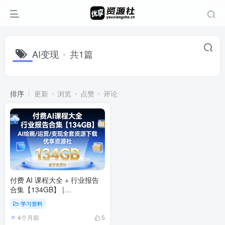
AI变现
共1篇
排序
更新
浏览
点赞
评论
付费 AI 课程大全 + 行业报告
合集【134GB】 |
Midjourney/ChatGPT/StableDiffusion
学习资料
全套资源
4个月前
5