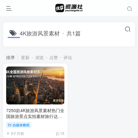
4K旅游风景素材
共1篇
排序
更新
浏览
点赞
评论
7250款4K旅游风景素材热门全
国旅游景点实拍素材旅行达人
航拍风景短视频素材包
自媒体教程
3个月前
15