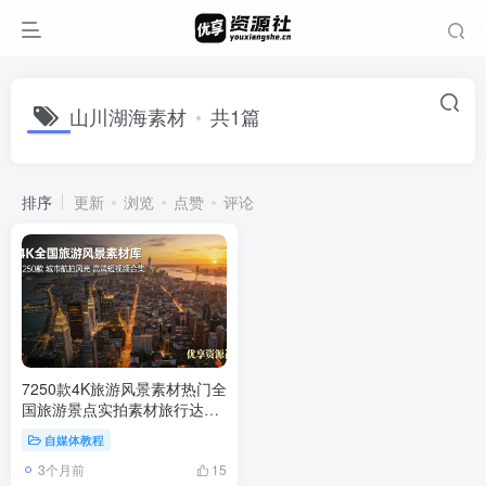
山川湖海素材
共1篇
排序
更新
浏览
点赞
评论
7250款4K旅游风景素材热门全
国旅游景点实拍素材旅行达人
航拍风景短视频素材包
自媒体教程
3个月前
15