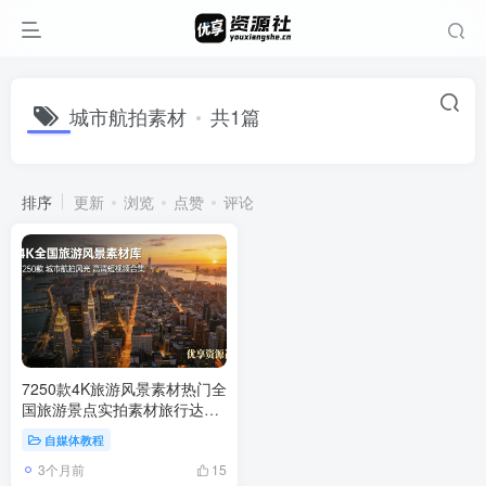
城市航拍素材
共1篇
排序
更新
浏览
点赞
评论
7250款4K旅游风景素材热门全
国旅游景点实拍素材旅行达人
航拍风景短视频素材包
自媒体教程
3个月前
15