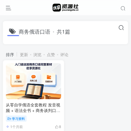
商务俄语口语
共1篇
排序
更新
浏览
点赞
评论
从零自学俄语全套教程 发音视
频 + 语法全书 + 商务谈判口语
+ 练字字帖
学习资料
1个月前
8