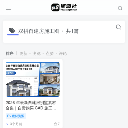
双拼自建房施工图
共1篇
排序
更新
浏览
点赞
评论
2026 年最新自建房别墅素材
合集｜自费购买 CAD 施工图 +
效果图全套
素材资源
3个月前
7