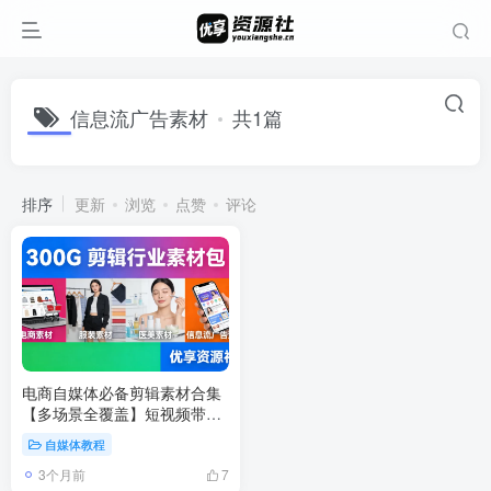
信息流广告素材
共1篇
排序
更新
浏览
点赞
评论
电商自媒体必备剪辑素材合集
【多场景全覆盖】短视频带货
/ 剪辑通用无水印素材
自媒体教程
3个月前
7